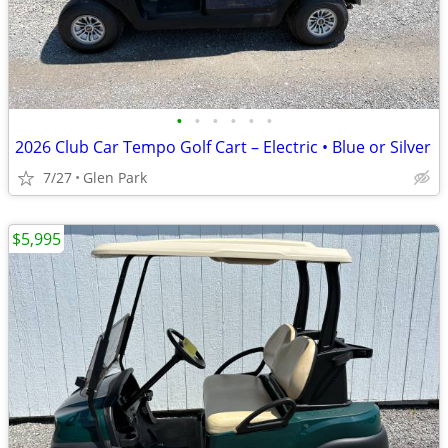
•
•
•
•
•
•
2026 Club Car Tempo Golf Cart – Electric • Blue or Silver
7/27
Glen Park
$5,995