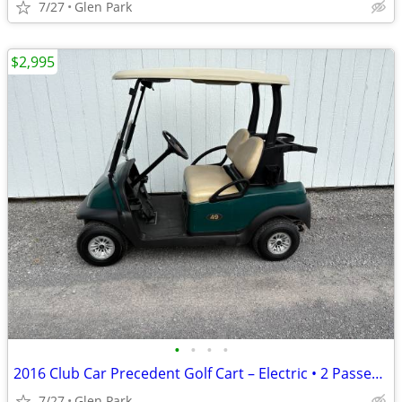
7/27
Glen Park
$2,995
•
•
•
•
2016 Club Car Precedent Golf Cart – Electric • 2 Passenger
7/27
Glen Park