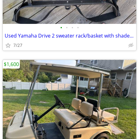
•
•
•
•
Used Yamaha Drive 2 sweater rack/basket with shade and club straps
7/27
$1,600