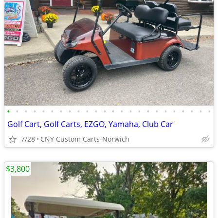
•
•
•
•
•
•
•
•
•
•
•
•
•
•
•
•
•
•
•
•
•
•
•
•
Golf Cart, Golf Carts, EZGO, Yamaha, Club Car
7/28
CNY Custom Carts-Norwich
$3,800