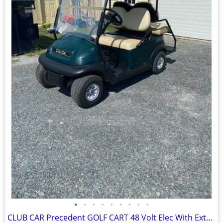
•
•
•
•
•
•
•
•
•
CLUB CAR Precedent GOLF CART 48 Volt Elec With Extended Roof Rear Seat