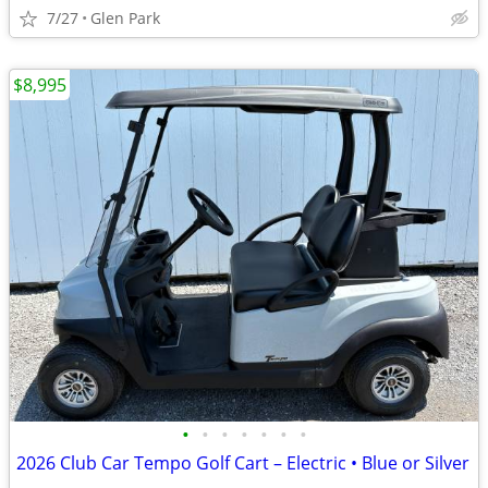
7/27
Glen Park
$8,995
•
•
•
•
•
•
•
2026 Club Car Tempo Golf Cart – Electric • Blue or Silver