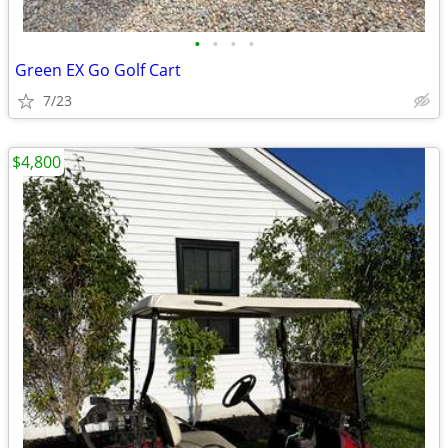
•
•
•
•
Green EX Go Golf Cart
7/23
$4,800