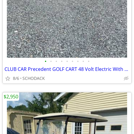
•
•
•
•
•
•
•
•
•
CLUB CAR Precedent GOLF CART 48 Volt Electric With Rear Seat
8/6
SCHODACK
$2,950