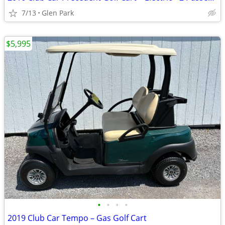
7/13
Glen Park
$5,995
•
•
•
•
2019 Club Car Tempo – Gas Golf Cart