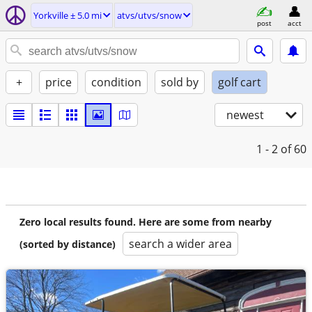
Yorkville ± 5.0 mi
atvs/utvs/snow
post
acct
+
price
condition
sold by
golf cart
newest
1 - 2
of 60
Zero local results found. Here are some from nearby
search a wider area
(sorted by distance)