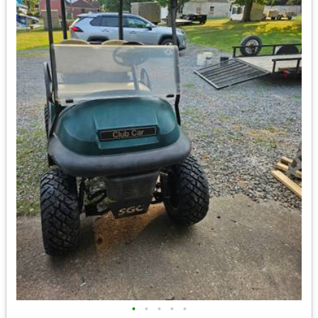
•
•
•
•
•