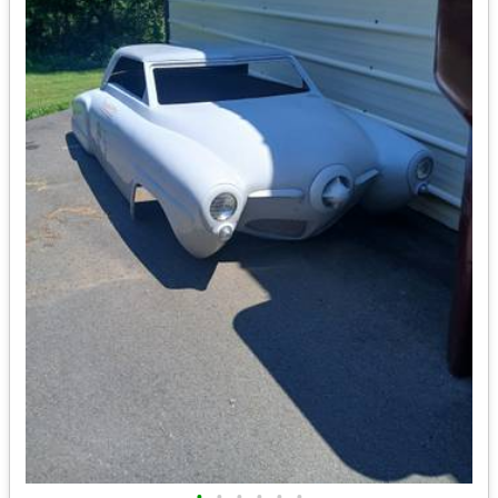
•
•
•
•
•
•