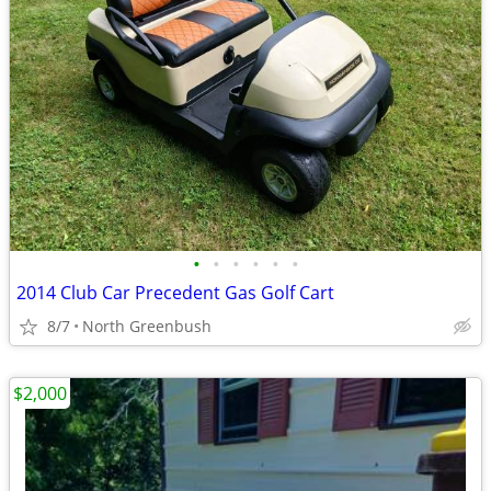
•
•
•
•
•
•
2014 Club Car Precedent Gas Golf Cart
8/7
North Greenbush
$2,000