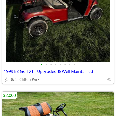
•
•
•
•
•
•
•
•
1999 EZ Go TXT - Upgraded & Well Maintained
8/4
Clifton Park
$2,000