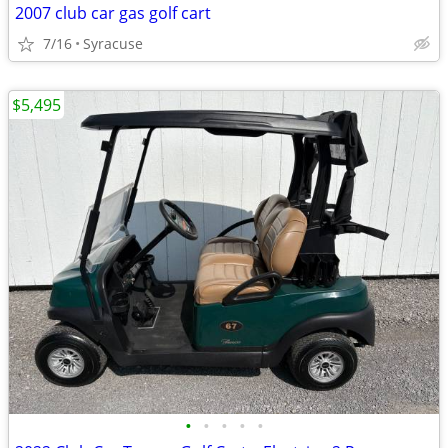
2007 club car gas golf cart
7/16
Syracuse
$5,495
•
•
•
•
•