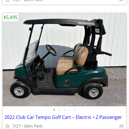
$5,495
•
•
•
•
•
2022 Club Car Tempo Golf Cart – Electric • 2 Passenger
7/27
Glen Park