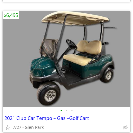
$6,495
•
•
•
2021 Club Car Tempo – Gas –Golf Cart
7/27
Glen Park