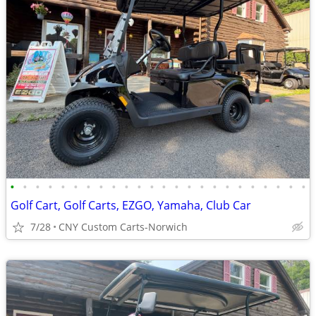
•
•
•
•
•
•
•
•
•
•
•
•
•
•
•
•
•
•
•
•
•
•
•
•
Golf Cart, Golf Carts, EZGO, Yamaha, Club Car
7/28
CNY Custom Carts-Norwich