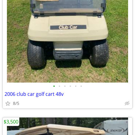
•
•
•
•
•
•
2006 club car golf cart 48v
8/5
$3,500