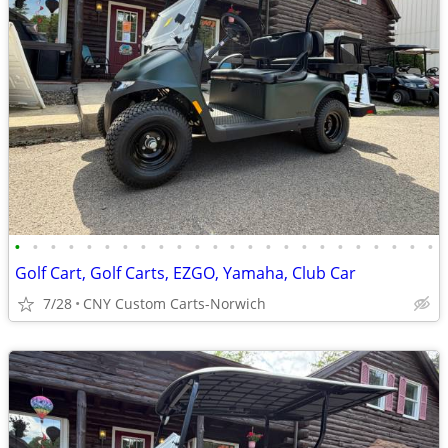
•
•
•
•
•
•
•
•
•
•
•
•
•
•
•
•
•
•
•
•
•
•
•
•
Golf Cart, Golf Carts, EZGO, Yamaha, Club Car
7/28
CNY Custom Carts-Norwich