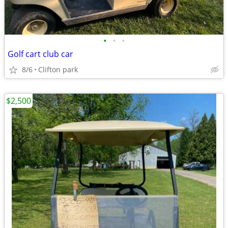
•
•
•
Golf cart club car
8/6
Clifton park
$2,500