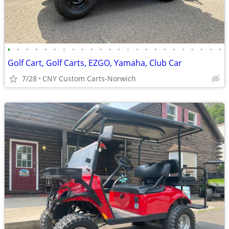
•
•
•
•
•
•
•
•
•
•
•
•
•
•
•
•
•
•
•
•
•
•
•
•
Golf Cart, Golf Carts, EZGO, Yamaha, Club Car
7/28
CNY Custom Carts-Norwich