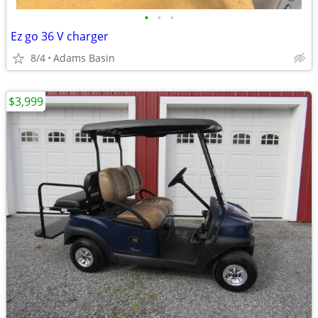
•
•
•
Ez go 36 V charger
8/4
Adams Basin
$3,999