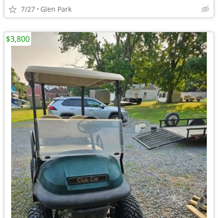
7/27
Glen Park
$3,800