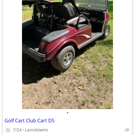
•
Golf Cart Club Cart DS
7/24
Lansdowne