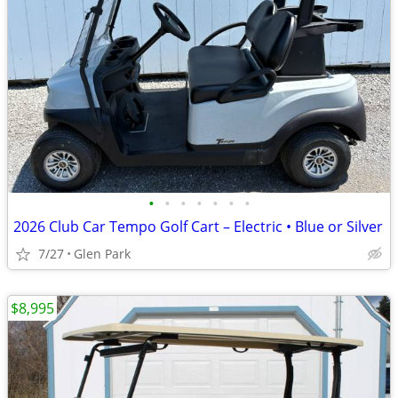
•
•
•
•
•
•
•
2026 Club Car Tempo Golf Cart – Electric • Blue or Silver
7/27
Glen Park
$8,995