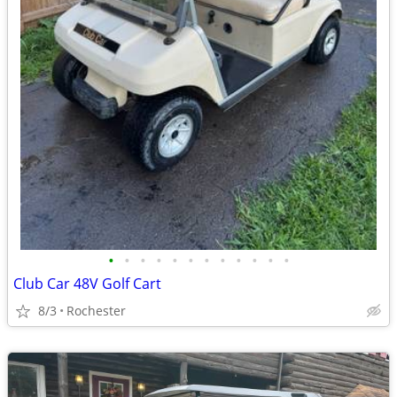
•
•
•
•
•
•
•
•
•
•
•
•
Club Car 48V Golf Cart
8/3
Rochester