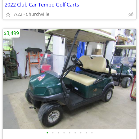
2022 Club Car Tempo Golf Carts
7/22
Churchville
$3,499
•
•
•
•
•
•
•
•
•