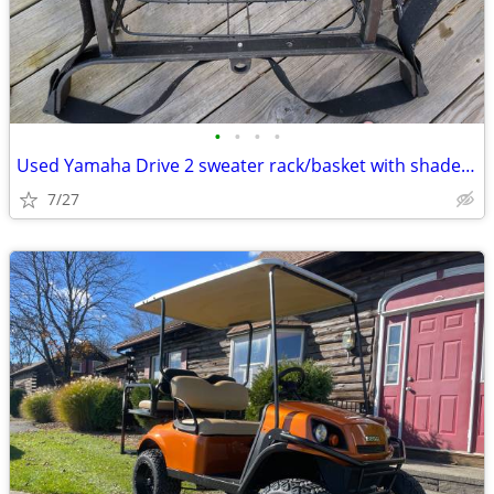
•
•
•
•
Used Yamaha Drive 2 sweater rack/basket with shade and club straps
7/27