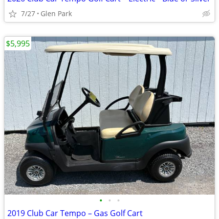
7/27
Glen Park
$5,995
•
•
•
2019 Club Car Tempo – Gas Golf Cart