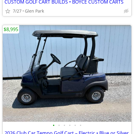
CUSTOM GOLF CART BUILDS • BOYCE CUSTOM CARTS
7/27
Glen Park
$8,995
•
•
•
•
•
•
2026 Club Car Tempo Golf Cart – Electric • Blue or Silver