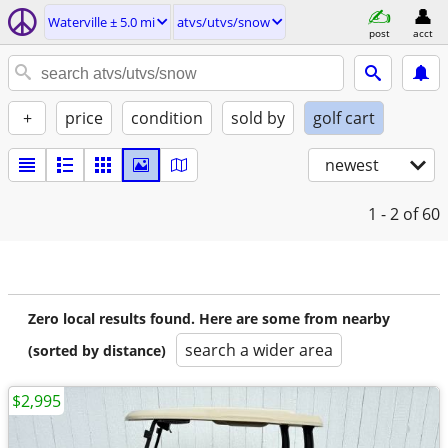
Waterville ± 5.0 mi
atvs/utvs/snow
post
acct
+
price
condition
sold by
golf cart
newest
1 - 2
of 60
Zero local results found. Here are some from nearby
search a wider area
(sorted by distance)
$2,995