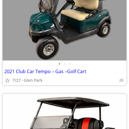
•
•
•
2021 Club Car Tempo – Gas –Golf Cart
7/27
Glen Park