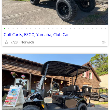
•
•
•
•
•
•
•
•
•
•
•
•
•
•
•
•
•
•
•
•
•
•
•
•
Golf Carts, EZGO, Yamaha, Club Car
7/28
Norwich