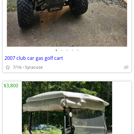
•
•
•
•
•
2007 club car gas golf cart
7/16
Syracuse
$3,800