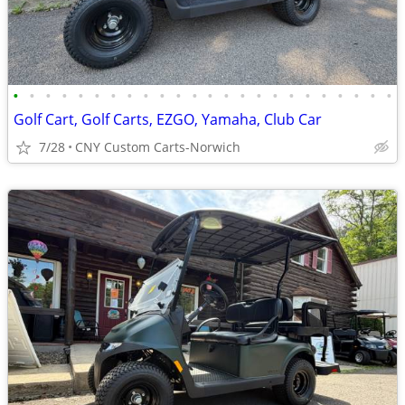
•
•
•
•
•
•
•
•
•
•
•
•
•
•
•
•
•
•
•
•
•
•
•
•
Golf Cart, Golf Carts, EZGO, Yamaha, Club Car
7/28
CNY Custom Carts-Norwich