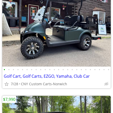
•
•
•
•
•
•
•
•
•
•
•
•
•
•
•
•
•
•
•
•
•
•
•
•
Golf Cart, Golf Carts, EZGO, Yamaha, Club Car
7/28
CNY Custom Carts-Norwich
$7,990