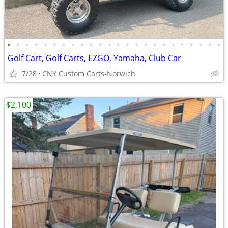
•
•
•
•
•
•
•
•
•
•
•
•
•
•
•
•
•
•
•
•
•
•
•
•
Golf Cart, Golf Carts, EZGO, Yamaha, Club Car
7/28
CNY Custom Carts-Norwich
$2,100