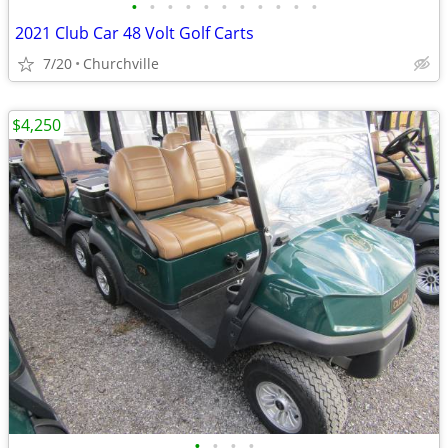
•
•
•
•
•
•
•
•
•
•
•
2021 Club Car 48 Volt Golf Carts
7/20
Churchville
$4,250
•
•
•
•