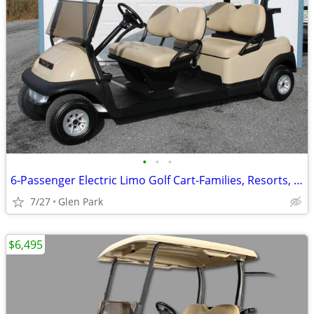
•
•
•
6‑Passenger Electric Limo Golf Cart-Families, Resorts, & Events
7/27
Glen Park
$6,495