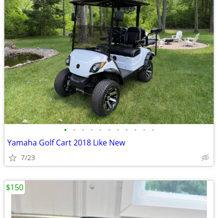
•
•
•
•
•
•
•
•
•
•
•
Yamaha Golf Cart 2018 Like New
7/23
$150