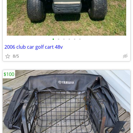
•
•
•
•
•
•
2006 club car golf cart 48v
8/5
$100