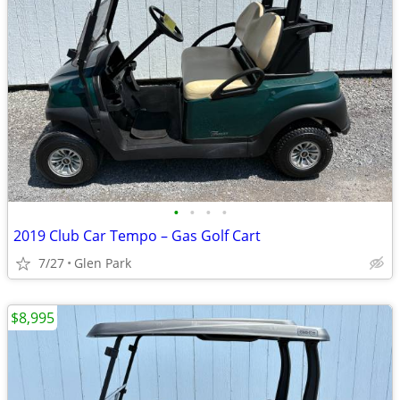
•
•
•
•
2019 Club Car Tempo – Gas Golf Cart
7/27
Glen Park
$8,995