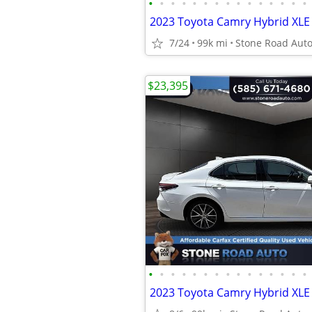
•
•
•
•
•
•
•
•
•
•
•
•
•
•
•
2023 Toyota Camry Hybrid XLE
7/24
99k mi
Stone Road Aut
$23,395
•
•
•
•
•
•
•
•
•
•
•
•
•
•
•
2023 Toyota Camry Hybrid XLE