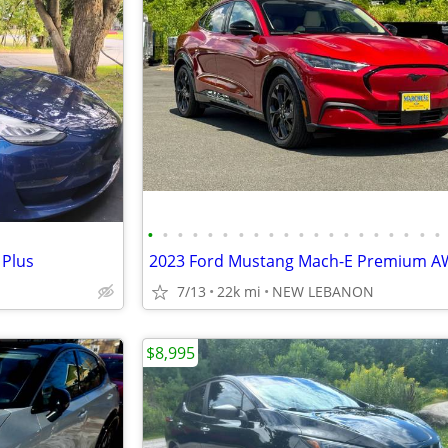
•
•
•
•
•
•
•
•
•
•
•
•
•
•
•
•
•
•
•
•
 Plus
7/13
22k mi
NEW LEBANON
$8,995