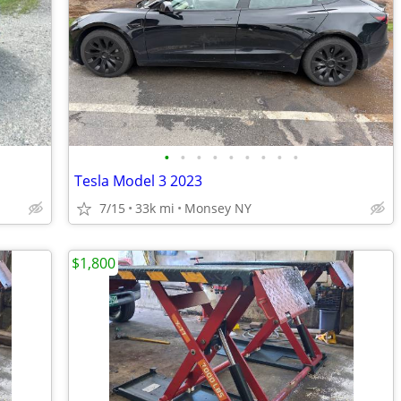
•
•
•
•
•
•
•
•
•
Tesla Model 3 2023
7/15
33k mi
Monsey NY
$1,800