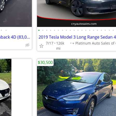
•
•
•
•
•
•
•
•
•
•
•
•
•
•
•
•
•
•
•
•
•
•
2017 Chevrolet Bolt EVLT Hatchback 4D (83,000 mi.)
2019 Tesla Model 3 Long Range Sedan 
7/17
126k
mi
$30,500