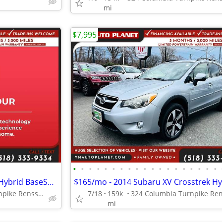
mi
$7,995
•
•
•
•
•
•
•
•
•
•
•
•
•
•
•
•
•
•
•
$247/mo - 2007 Toyota Camry Hybrid BaseSedan
324 Columbia Turnpike Rensselaer NY 12144
7/18
159k
mi