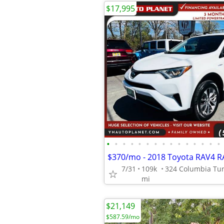
$17,995
•
•
•
•
•
•
•
•
•
•
•
•
•
•
•
7/31
109k
mi
$21,149
$587.59/mo