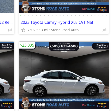
•
•
•
•
•
•
•
•
•
•
•
•
•
•
•
•
•
•
•
•
•
•
•
2016 Tesla Model X 90D - FSD, HW3/MCU2 Retrofit, FREE Supercharging
2023 Toyota Camry Hybrid XLE CVT Natl
7/16
99k mi
Stone Road Auto
$23,395