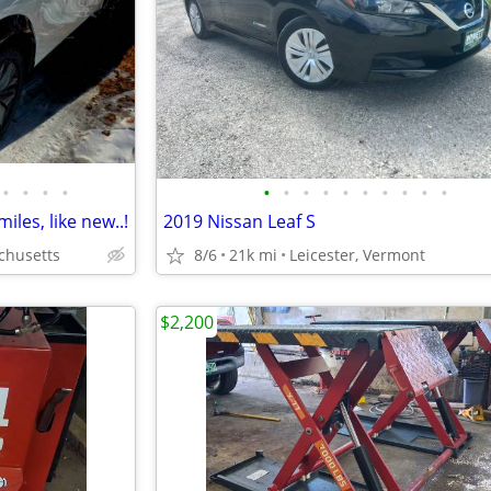
•
•
•
•
•
•
•
•
•
•
•
•
•
•
iles, like new..!
2019 Nissan Leaf S
achusetts
8/6
21k mi
Leicester, Vermont
$2,200