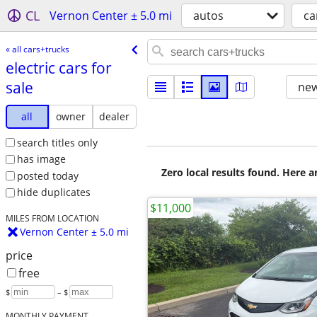
CL
Vernon Center ± 5.0 mi
autos
ca
« all cars+trucks
electric cars for
sale
new
all
owner
dealer
search titles only
has image
Zero local results found. Here 
posted today
hide duplicates
$11,000
MILES FROM LOCATION
Vernon Center ± 5.0 mi
price
free
$
– $
MONTHLY PAYMENT