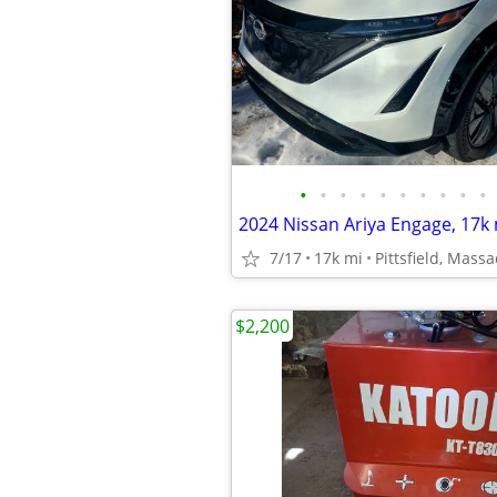
•
•
•
•
•
•
•
•
•
•
2024 Nissan Ariya Engage, 17k m
7/17
17k mi
Pittsfield, Mass
$2,200