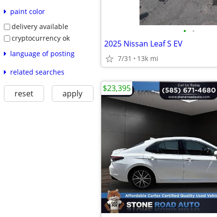
paint color
delivery available
•
•
cryptocurrency ok
2025 Nissan Leaf S EV
language of posting
7/31
13k mi
related searches
$23,395
reset
apply