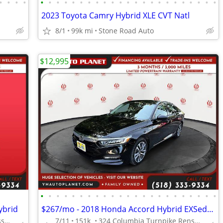
•
•
•
•
•
•
•
•
•
•
•
•
•
•
•
•
•
•
•
•
•
•
•
•
•
•
•
2023 Toyota Camry Hybrid XLE CVT Natl
8/1
99k mi
Stone Road Auto
$12,995
•
•
•
•
•
•
•
•
•
•
•
•
•
•
•
•
•
•
•
•
•
•
•
ybrid
$267/mo - 2018 Honda Accord Hybrid EXSedan
324 Columbia Turnpike Rensselaer NY 12144
7/11
151k
324 Columbia Turnpike Rensselaer NY 12144