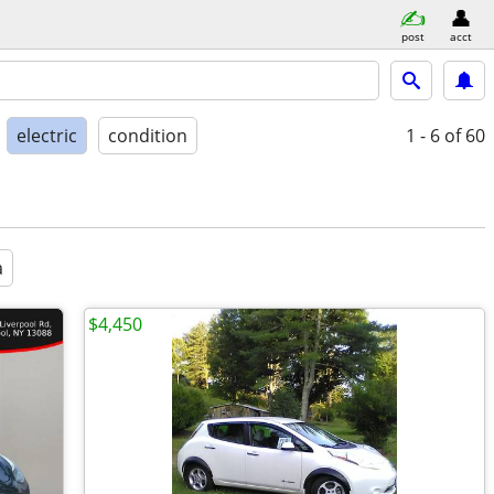
post
acct
electric
condition
1 - 6
of 60
a
$4,450