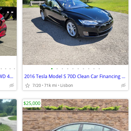
•
•
•
•
•
•
•
•
•
•
•
•
•
•
2023 Ford Mustang Mach-E Premium AWD 4dr SUV 21800 Miles
2016 Tesla Model S 70D Clean Car Financing - Available
7/20
71k mi
Lisbon
$25,000