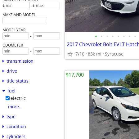
-
$
$
MAKE AND MODEL
MODEL YEAR
•
•
•
•
•
•
•
•
-
ODOMETER
-
7/10
83k mi
Syracuse
transmission
drive
$17,700
title status
fuel
electric
more...
type
condition
cylinders