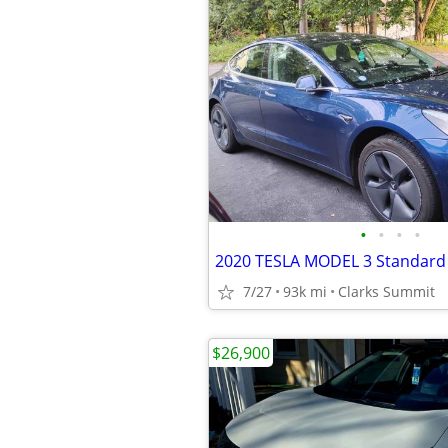
•
•
•
•
2020 TESLA MODEL 3 Standard
7/27
93k mi
Clarks Summit
$26,900