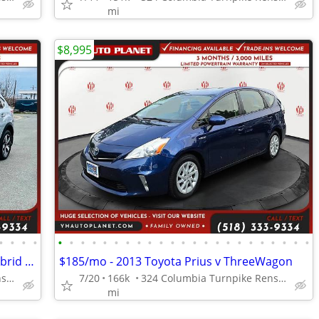
mi
$8,995
•
•
•
•
•
•
•
•
•
•
•
•
•
•
•
•
•
•
•
•
•
•
•
•
•
•
•
$165/mo - 2014 Subaru XV Crosstrek Hybrid Touring AWDCrossover
$185/mo - 2013 Toyota Prius v ThreeWagon
324 Columbia Turnpike Rensselaer NY 12144
7/20
166k
324 Columbia Turnpike Rensselaer NY 12144
mi