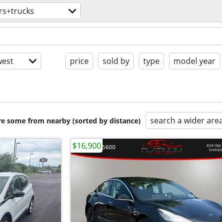
rs+trucks
est
price
sold by
type
model year
search a wider are
are some from nearby (sorted by distance)
$16,900