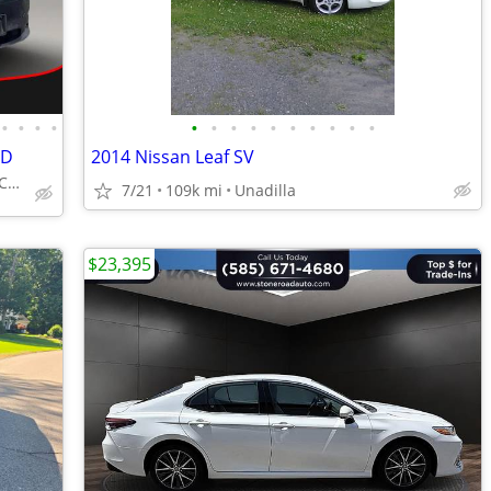
•
•
•
•
•
•
•
•
•
•
•
•
•
•
4D
2014 Nissan Leaf SV
+ Platinum Auto Sales of CNY
7/21
109k mi
Unadilla
$23,395