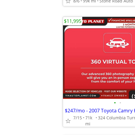
8/6
99k mi
Stone Road Auto
$11,995
•
•
7/15
71k
mi