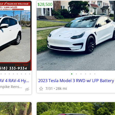
$28,500
•
•
•
•
•
•
•
•
•
•
•
•
•
•
$370/mo - 2018 Toyota RAV4 RAV 4 RAV-4 Hybrid LE AWDSUV
324 Columbia Turnpike Rensselaer NY 12144
7/31
28k mi