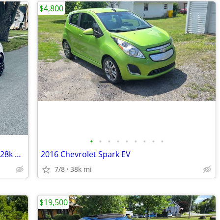
$4,800
•
•
•
•
•
•
•
•
•
2023 Tesla Model 3 RWD w/ LFP Battery 28k miles
2016 Chevrolet Spark EV
7/8
38k mi
$19,500