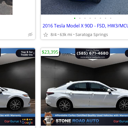
•
•
•
•
•
•
•
•
8/4
63k mi
Saratoga Springs
$23,395