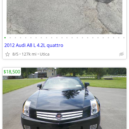
•
•
•
•
•
•
•
•
•
•
•
•
•
•
•
•
•
•
•
•
•
•
•
•
2012 Audi A8 L 4.2L quattro
8/5
127k mi
Utica
$18,500