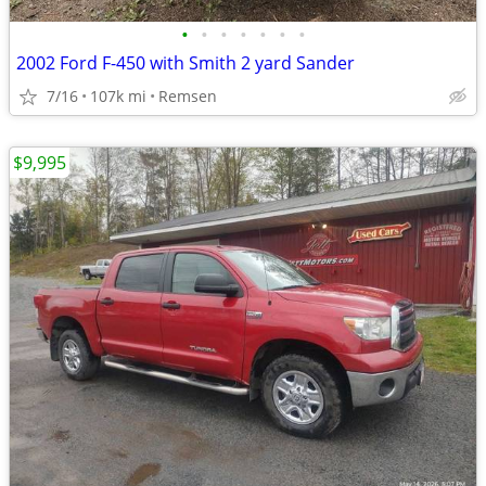
•
•
•
•
•
•
•
2002 Ford F-450 with Smith 2 yard Sander
7/16
107k mi
Remsen
$9,995