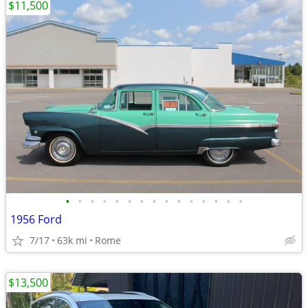
$11,500
•
•
•
•
•
•
•
•
•
•
•
•
•
•
•
1956 Ford
7/17
63k mi
Rome
$13,500