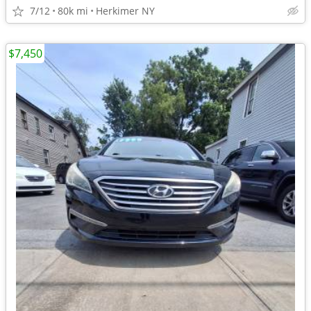
7/12
80k mi
Herkimer NY
$7,450