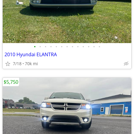
•
•
•
•
•
•
•
•
•
•
•
•
•
2010 Hyundai ELANTRA
7/18
70k mi
$5,750