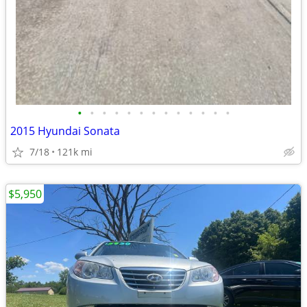
•
•
•
•
•
•
•
•
•
•
•
•
•
2015 Hyundai Sonata
7/18
121k mi
$5,950