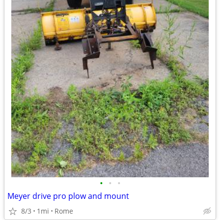
•
•
•
Meyer drive pro plow and mount
8/3
1mi
Rome