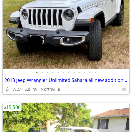
•
•
•
•
•
•
•
•
•
•
•
•
2018 Jeep Wrangler Unlimited Sahara all new addition JL
7/27
62k mi
Northville
$15,500