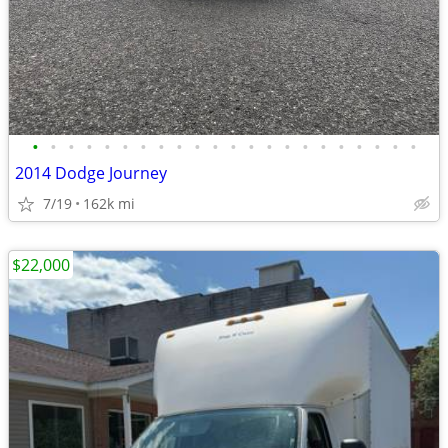
•
•
•
•
•
•
•
•
•
•
•
•
•
•
•
•
•
•
•
•
•
•
2014 Dodge Journey
7/19
162k mi
$22,000