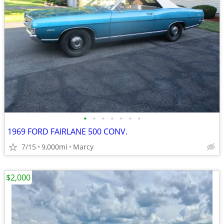
•
•
•
•
•
•
•
1969 FORD FAIRLANE 500 CONV.
7/15
9,000mi
Marcy
$2,000