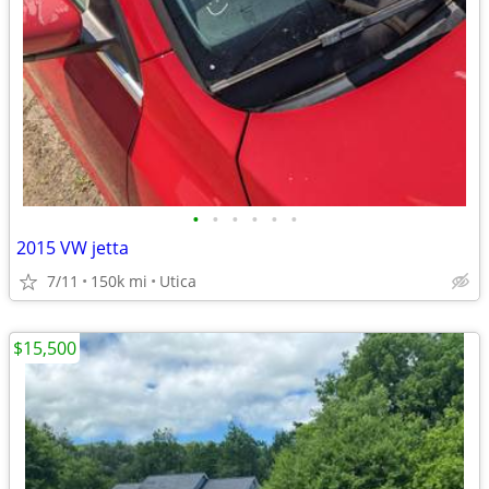
•
•
•
•
•
•
2015 VW jetta
7/11
150k mi
Utica
$15,500