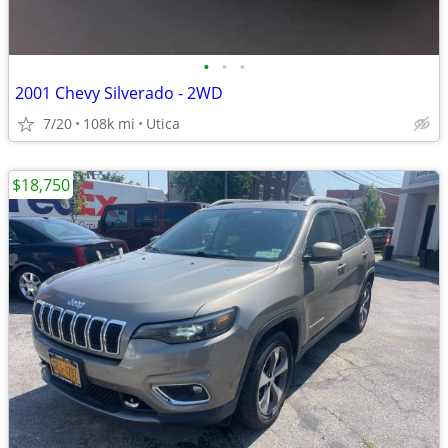
•
•
•
2001 Chevy Silverado - 2WD
7/20
108k mi
Utica
$18,750