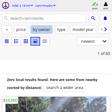
Inlet ± 14 mi
cars+trucks
post
acct
+
price
by owner
type
model year
fuel
newest
1
of 60
Zero local results found. Here are some from nearby
search a wider area
(sorted by distance)
$24,000