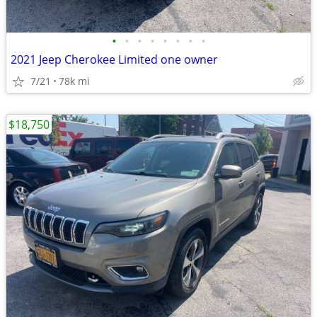
•
•
•
•
•
•
•
•
2021 Jeep Cherokee Limited one owner
7/21
78k mi
$18,750