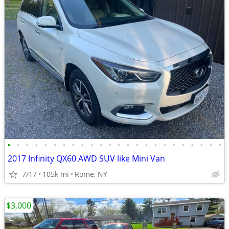
•
•
•
•
•
•
•
•
•
•
•
•
•
•
•
•
•
•
•
•
•
•
•
•
2017 Infinity QX60 AWD SUV like Mini Van
7/17
105k mi
Rome, NY
$3,000