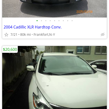
•
•
•
•
•
•
•
•
•
2004 Cadillic XLR Hardtop Conv.
7/21
80k mi
Frankfort,N-Y
$20,600