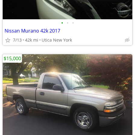
•
•
•
Nissan Murano 42k 2017
7/13
42k mi
Utica New York
$15,000