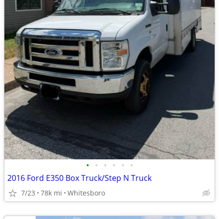
•
•
•
•
•
•
2016 Ford E350 Box Truck/Step N Truck
7/23
78k mi
Whitesboro