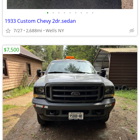
•
•
•
•
•
•
•
•
•
1933 Custom Chevy 2dr.sedan
7/27
2,688mi
Wells NY
$7,500