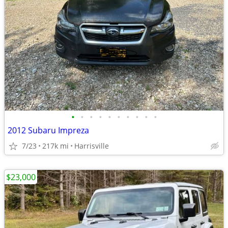
•
•
•
•
•
•
•
•
•
•
2012 Subaru Impreza
7/23
217k mi
Harrisville
$23,000