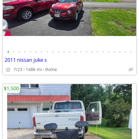
•
•
•
•
•
•
•
•
•
•
•
•
•
•
•
•
•
•
•
•
•
•
•
2011 nissan juke s
7/23
148k mi
Rome
$1,500