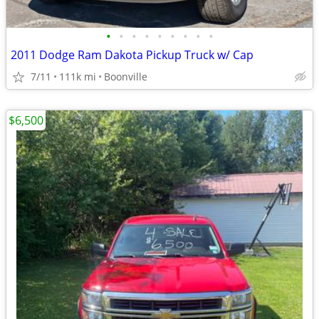
•
•
•
•
•
•
•
•
•
2011 Dodge Ram Dakota Pickup Truck w/ Cap
7/11
111k mi
Boonville
$6,500