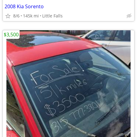
2008 Kia Sorento
8/6
145k mi
Little Falls
$3,500