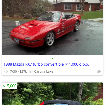
•
1988 Mazda RX7 turbo convertible $11,000 o.b.o.
7/30
127k mi
Caroga Lake
$15,000