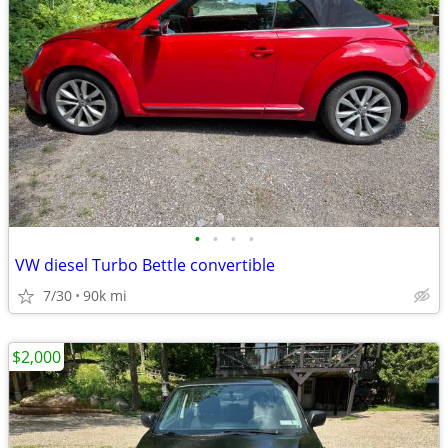
•
•
•
•
VW diesel Turbo Bettle convertible
7/30
90k mi
$2,000