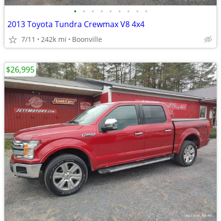
•
•
•
•
•
•
•
•
•
2013 Toyota Tundra Crewmax V8 4x4
7/11
242k mi
Boonville
$26,995