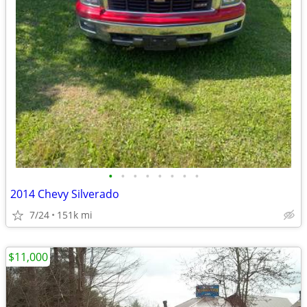
•
•
•
•
•
•
•
•
2014 Chevy Silverado
7/24
151k mi
$11,000