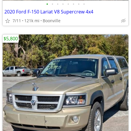
•
•
•
•
•
•
•
•
2020 Ford F-150 Lariat V8 Supercrew 4x4
7/11
121k mi
Boonville
$5,800