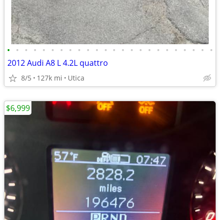
•
•
•
•
•
•
•
•
•
•
•
•
•
•
•
•
•
•
•
•
•
•
•
•
2012 Audi A8 L 4.2L quattro
8/5
127k mi
Utica
$6,999