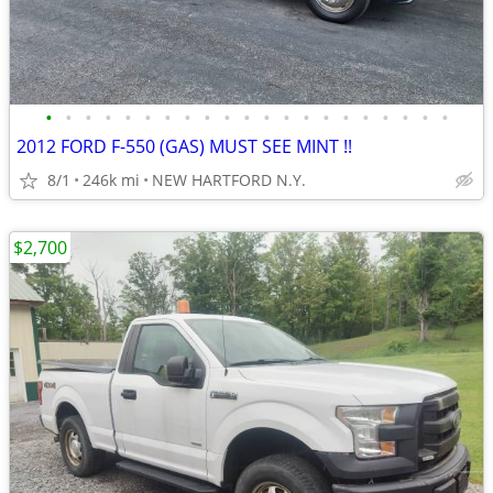
•
•
•
•
•
•
•
•
•
•
•
•
•
•
•
•
•
•
•
•
•
2012 FORD F-550 (GAS) MUST SEE MINT !!
8/1
246k mi
NEW HARTFORD N.Y.
$2,700