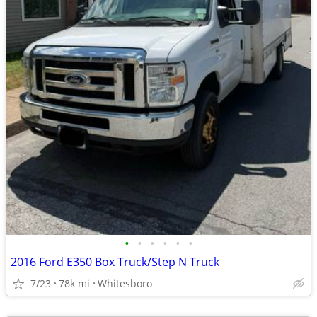
•
•
•
•
•
•
2016 Ford E350 Box Truck/Step N Truck
7/23
78k mi
Whitesboro