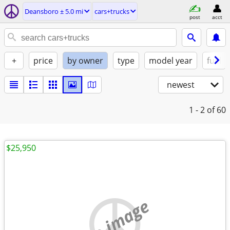
Deansboro ± 5.0 mi
cars+trucks
post
acct
+
price
by owner
type
model year
fuel
newest
1 - 2
of 60
$25,950
no image