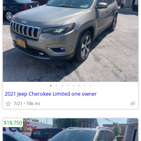
•
•
•
•
•
•
•
•
2021 Jeep Cherokee Limited one owner
7/21
78k mi
$18,750