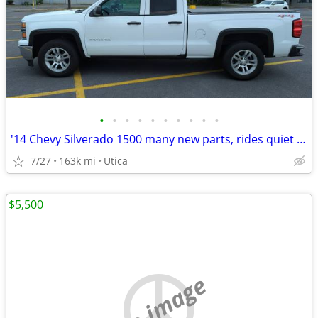
•
•
•
•
•
•
•
•
•
•
'14 Chevy Silverado 1500 many new parts, rides quiet and smooth
7/27
163k mi
Utica
$5,500
no image