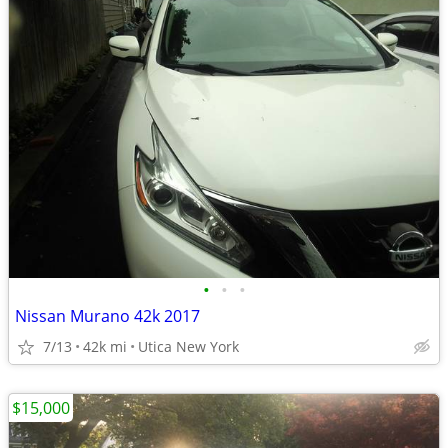
•
•
•
Nissan Murano 42k 2017
7/13
42k mi
Utica New York
$15,000