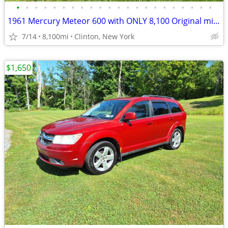
•
•
•
•
•
•
•
•
•
•
•
•
•
•
•
•
•
•
•
•
•
•
1961 Mercury Meteor 600 with ONLY 8,100 Original miles
7/14
8,100mi
Clinton, New York
$1,650