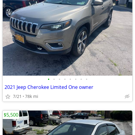
•
•
•
•
•
•
•
•
2021 Jeep Cherokee Limited One owner
7/21
78k mi
$5,500