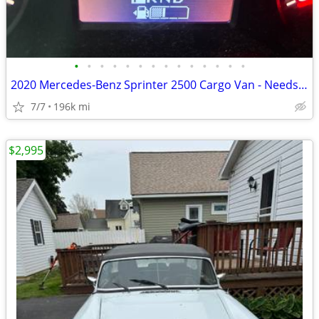
•
•
•
•
•
•
•
•
•
•
•
•
•
•
2020 Mercedes-Benz Sprinter 2500 Cargo Van - Needs Repair - $6999 OBO
7/7
196k mi
$2,995