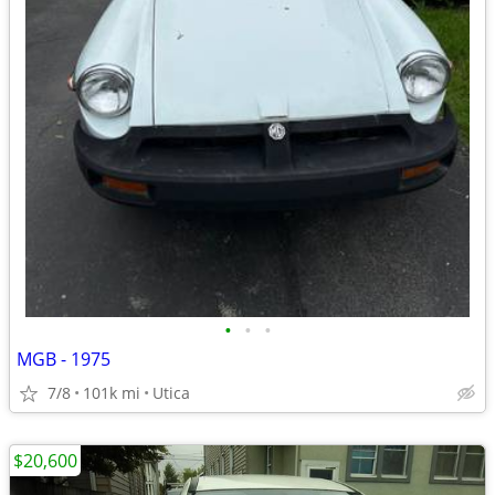
•
•
•
MGB - 1975
7/8
101k mi
Utica
$20,600