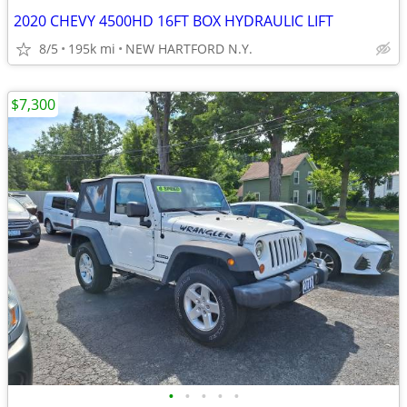
2020 CHEVY 4500HD 16FT BOX HYDRAULIC LIFT
8/5
195k mi
NEW HARTFORD N.Y.
$7,300
•
•
•
•
•