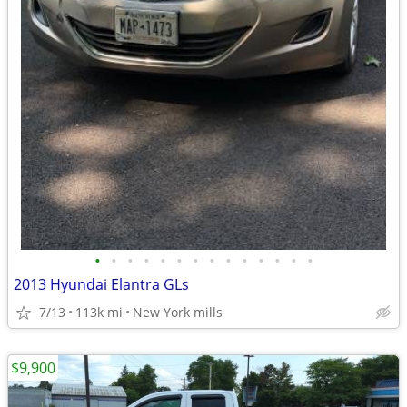
•
•
•
•
•
•
•
•
•
•
•
•
•
•
2013 Hyundai Elantra GLs
7/13
113k mi
New York mills
$9,900