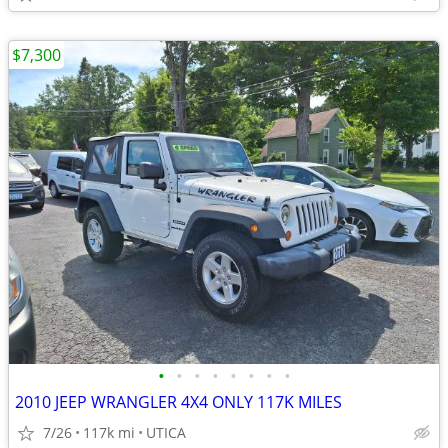
$7,300
•
•
•
•
•
•
•
•
2010 JEEP WRANGLER 4X4 ONLY 117K MILES
7/26
117k mi
UTICA