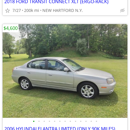
2018 FORD TRANSIT CONNECT XLT (ERGO-RACK)
7/27
200k mi
NEW HARTFORD N.Y.
$4,600
•
•
•
•
•
•
•
•
•
•
•
•
•
2006 HYUNDAI ELANTRA LIMITED (ONLY 90K MILES)