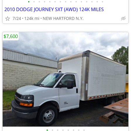
•
•
•
•
•
•
•
•
•
•
•
•
•
•
•
2010 DODGE JOURNEY SXT (AWD) 124K MILES
7/24
124k mi
NEW HARTFORD N.Y.
$7,600
•
•
•
•
•
•
•
•