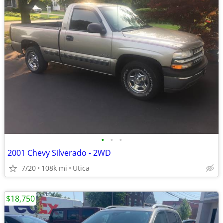
•
•
•
2001 Chevy Silverado - 2WD
7/20
108k mi
Utica
$18,750