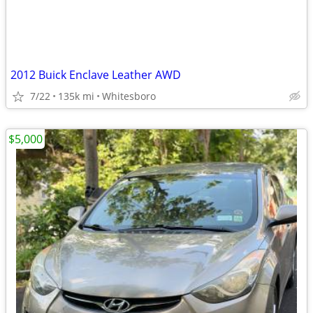
2012 Buick Enclave Leather AWD
7/22
135k mi
Whitesboro
$5,000