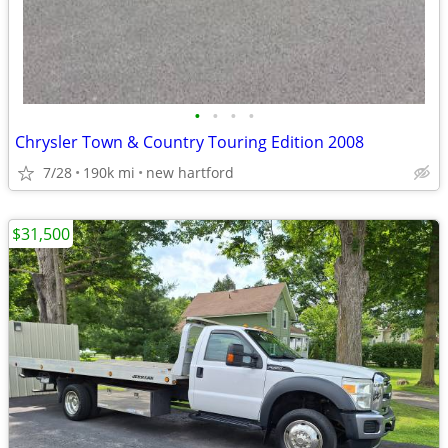
•
•
•
•
Chrysler Town & Country Touring Edition 2008
7/28
190k mi
new hartford
$31,500