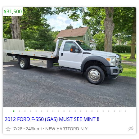
$31,500
•
•
•
•
•
•
•
•
•
•
•
•
•
•
•
•
•
•
•
•
•
2012 FORD F-550 (GAS) MUST SEE MINT !!
7/28
246k mi
NEW HARTFORD N.Y.