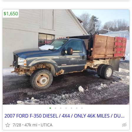
$1,650
•
•
•
•
•
•
•
2007 FORD F-350 DIESEL / 4X4 / ONLY 46K MILES / DUMP BOX
7/28
47k mi
UTICA