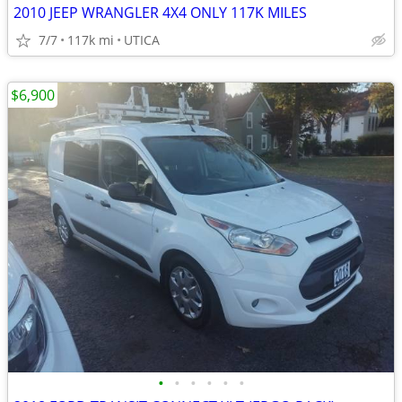
2010 JEEP WRANGLER 4X4 ONLY 117K MILES
7/7
117k mi
UTICA
$6,900
•
•
•
•
•
•