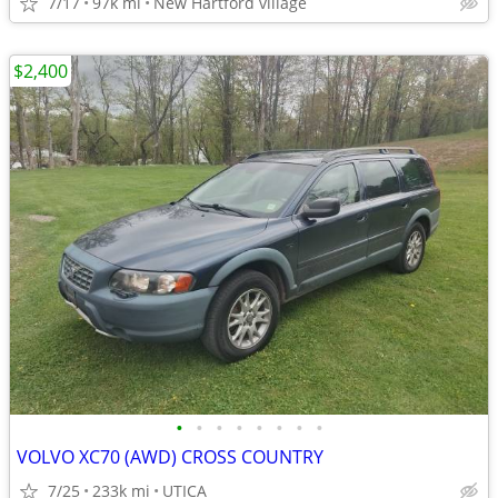
7/17
97k mi
New Hartford village
$2,400
•
•
•
•
•
•
•
•
VOLVO XC70 (AWD) CROSS COUNTRY
7/25
233k mi
UTICA