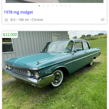
•
•
•
•
•
•
•
•
1978 mg midget
8/2
18k mi
Clinton
$22,000