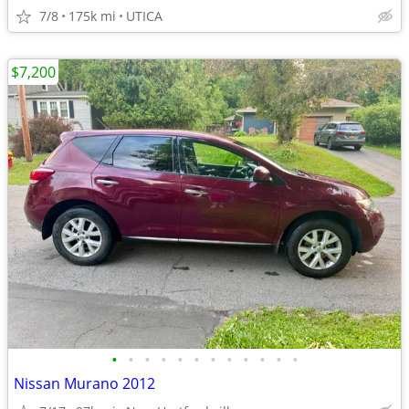
7/8
175k mi
UTICA
$7,200
•
•
•
•
•
•
•
•
•
•
•
•
Nissan Murano 2012