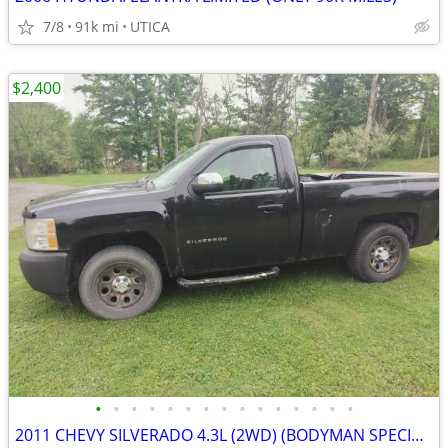
7/8
91k mi
UTICA
$2,400
•
•
•
•
•
•
•
•
•
•
•
•
•
•
•
2011 CHEVY SILVERADO 4.3L (2WD) (BODYMAN SPECIAL)