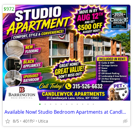
$972
•
•
•
•
•
•
•
•
•
•
•
Available Now! Studio Bedroom Apartments at Candlewyck Apartments
8/5
401ft
Utica
2