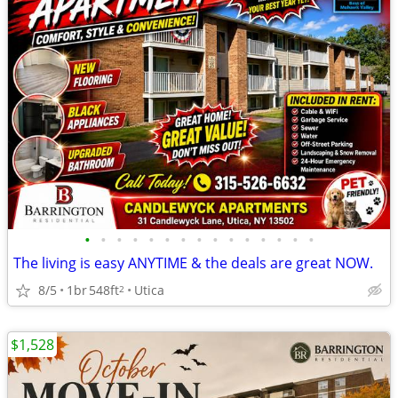
•
•
•
•
•
•
•
•
•
•
•
•
•
•
•
The living is easy ANYTIME & the deals are great NOW.
8/5
1br
548ft
Utica
2
$1,528