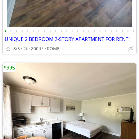
•
•
•
•
•
•
•
•
•
•
•
•
•
•
•
•
•
•
•
•
•
•
•
•
UNIQUE 2 BEDROOM 2-STORY APARTMENT FOR RENT!
8/5
2br
800ft
ROME
2
$995