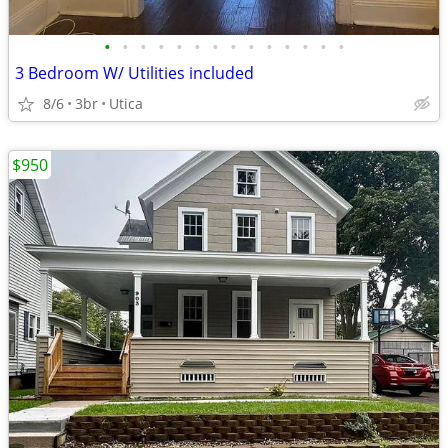
•
•
•
•
•
•
•
•
•
•
•
•
•
•
3 Bedroom W/ Utilities included
8/6
3br
Utica
$950