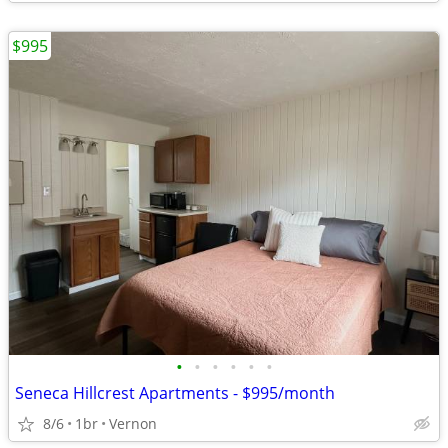
$995
•
•
•
•
•
•
Seneca Hillcrest Apartments - $995/month
8/6
1br
Vernon