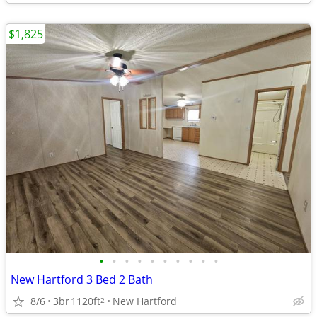
$1,825
•
•
•
•
•
•
•
•
•
•
New Hartford 3 Bed 2 Bath
8/6
3br
1120ft
New Hartford
2