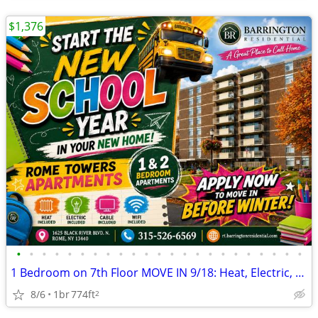
$1,376
•
•
•
•
•
•
•
•
•
•
•
•
•
•
•
•
•
•
•
•
•
•
•
1 Bedroom on 7th Floor MOVE IN 9/18: Heat, Electric, Cable & WiFi Incl
8/6
1br
774ft
2