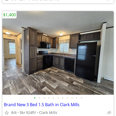
$1,400
•
•
•
•
•
•
•
•
•
•
•
Brand New 3 Bed 1.5 Bath in Clark Mills
8/6
3br
924ft
Clark Mills
2