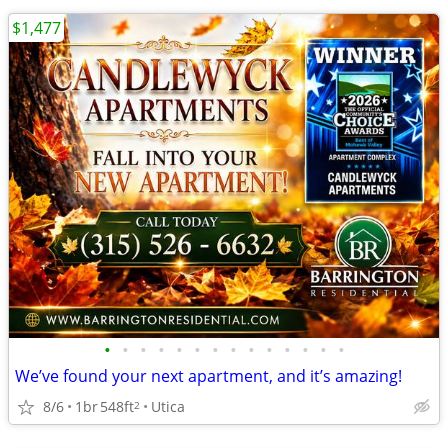
$1,477
•
•
•
•
•
•
•
•
•
•
•
•
•
•
We’ve found your next apartment, and it’s amazing!
8/6
1br
548ft
Utica
2