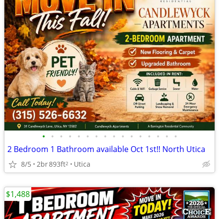
•
•
•
•
•
•
•
•
•
•
•
•
•
•
•
•
2 Bedroom 1 Bathroom available Oct 1st!! North Utica
8/5
2br
893ft
Utica
2
$1,488