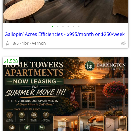
•
•
•
•
•
•
Gallopin’ Acres Efficiencies - $995/month or $250/week
8/5
1br
Vernon
$1,528