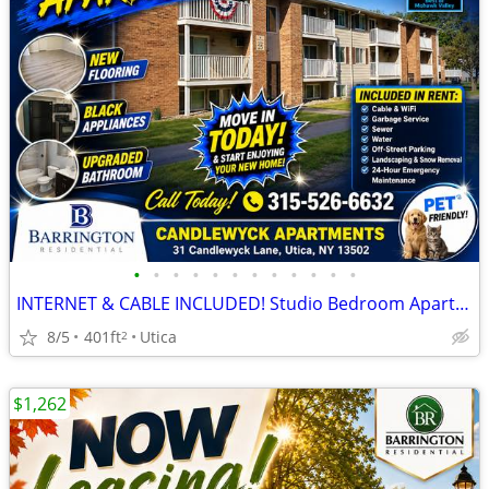
•
•
•
•
•
•
•
•
•
•
•
•
INTERNET & CABLE INCLUDED! Studio Bedroom Apartments at Candlewyck Apa
8/5
401ft
Utica
2
$1,262