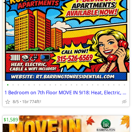
•
•
•
•
•
•
•
•
•
•
•
•
•
•
•
•
•
•
•
•
•
•
•
1 Bedroom on 7th Floor MOVE IN 9/18: Heat, Electric, Cable & WiFi Incl
8/5
1br
774ft
2
$1,589