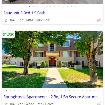
•
•
•
•
•
•
•
•
•
•
•
•
Sauquoit 3 Bed 1.5 Bath
8/6
3br
924ft
Sauquoit
2
$1,230
•
•
•
•
•
•
•
•
•
•
•
•
•
•
•
•
•
•
•
•
•
•
•
Springbrook Apartments - 2 Bd, 1 Bh Secure Apartments Now Leasing!
8/6
2br
Wood Creek Drive