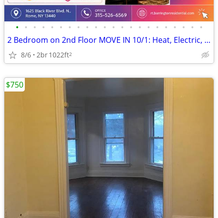
•
•
•
•
•
•
•
•
•
•
•
•
•
•
•
•
•
•
•
•
•
•
2 Bedroom on 2nd Floor MOVE IN 10/1: Heat, Electric, Cable & WiFi Incl
8/6
2br
1022ft
2
$750