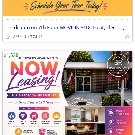
•
•
•
•
•
•
•
•
•
•
•
•
•
•
•
•
•
•
•
•
•
•
•
1 Bedroom on 7th Floor MOVE IN 9/18: Heat, Electric, Cable & WiFi Incl
8/6
1br
774ft
2
$1,528