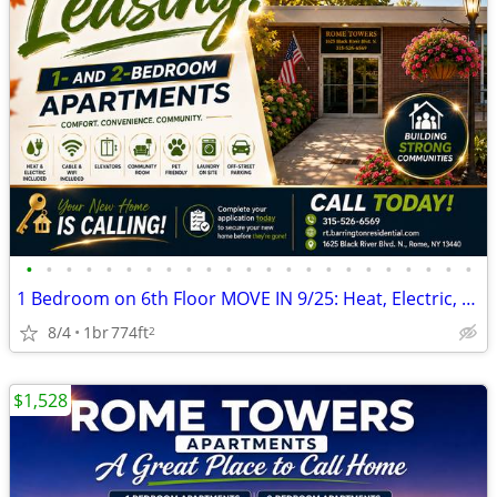
•
•
•
•
•
•
•
•
•
•
•
•
•
•
•
•
•
•
•
•
•
•
•
1 Bedroom on 6th Floor MOVE IN 9/25: Heat, Electric, Cable & WiFi Incl
8/4
1br
774ft
2
$1,528