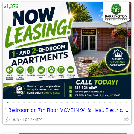
$1,376
•
•
•
•
•
•
•
•
•
•
•
•
•
•
•
•
•
•
•
•
•
•
•
1 Bedroom on 7th Floor MOVE IN 9/18: Heat, Electric, Cable & WiFi Incl
8/5
1br
774ft
2