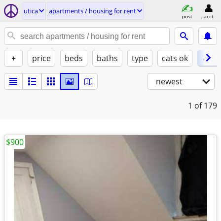
utica
apartments / housing for rent
post
acct
+
price
beds
baths
type
cats ok
✓ do
newest
1
of 179
$900