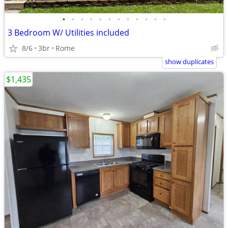
•
•
•
•
•
•
•
•
•
•
•
•
3 Bedroom W/ Utilities included
8/6
3br
Rome
show duplicates
$1,435