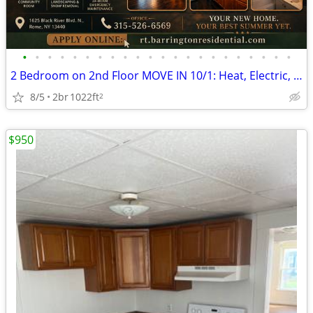
•
•
•
•
•
•
•
•
•
•
•
•
•
•
•
•
•
•
•
•
•
•
2 Bedroom on 2nd Floor MOVE IN 10/1: Heat, Electric, Cable & WiFi Incl
8/5
2br
1022ft
2
$950