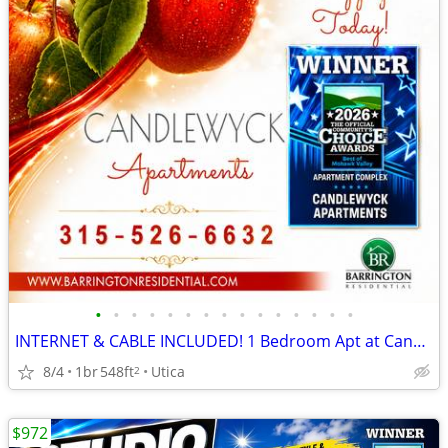
•
•
•
•
•
•
•
•
•
•
•
•
•
•
•
INTERNET & CABLE INCLUDED! 1 Bedroom Apt at Candlewyck-COMING SOON!
8/4
1br
548ft
Utica
2
$972