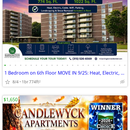
•
•
•
•
•
•
•
•
•
•
•
•
•
•
•
•
•
•
•
•
•
•
•
•
1 Bedroom on 6th Floor MOVE IN 9/25: Heat, Electric, Cable & WiFi Incl
8/4
1br
774ft
2
$1,650