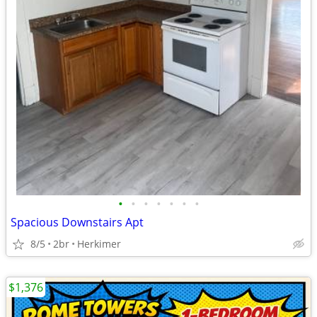
•
•
•
•
•
•
•
Spacious Downstairs Apt
8/5
2br
Herkimer
$1,376