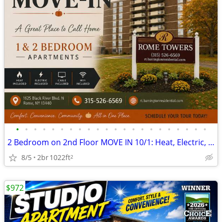
•
•
•
•
•
•
•
•
•
•
•
•
•
•
•
•
•
•
•
•
•
•
2 Bedroom on 2nd Floor MOVE IN 10/1: Heat, Electric, Cable & WiFi Incl
8/5
2br
1022ft
2
$972