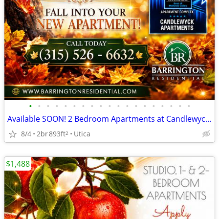
•
•
•
•
•
•
•
•
•
•
•
•
•
•
•
•
•
•
•
Available SOON! 2 Bedroom Apartments at Candlewyck Apartments
8/4
2br
893ft
Utica
2
$1,488