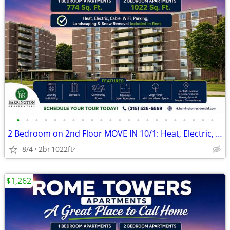
•
•
•
•
•
•
•
•
•
•
•
•
•
•
•
•
•
•
•
•
•
•
2 Bedroom on 2nd Floor MOVE IN 10/1: Heat, Electric, Cable & WiFi Incl
8/4
2br
1022ft
2
$1,262