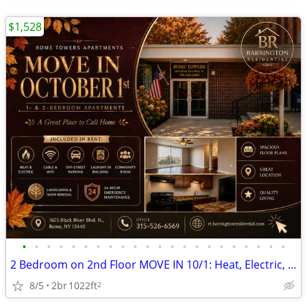
$1,528
•
•
•
•
•
•
•
•
•
•
•
•
•
•
•
•
•
•
•
•
•
•
2 Bedroom on 2nd Floor MOVE IN 10/1: Heat, Electric, Cable & WiFi Incl
8/5
2br
1022ft
2